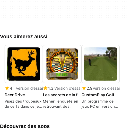
Vous aimerez aussi
4
Version d’essai
1.3
Version d’essai
2.9
Version d’essai
Deer Drive
Les secrets de la famille Flux
CustomPlay Golf
Visez des troupeaux
Mener l'enquête en
Un programme de
de cerfs dans ce jeu
retrouvant des
jeux PC en version
de chasse rapide.
objets cachés
d'essai pour
Windows
Découvrez des apps